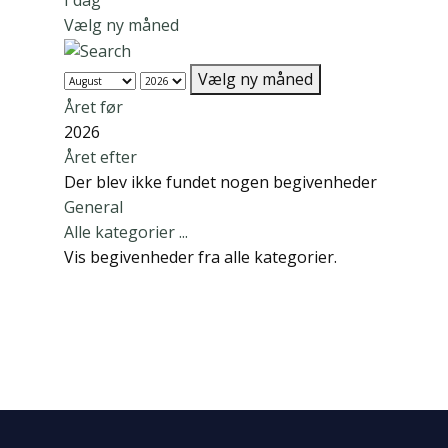
I dag
Vælg ny måned
Vælg ny måned
Året før
2026
Året efter
Der blev ikke fundet nogen begivenheder
L
General
i
Alle kategorier ...
s
Vis begivenheder fra alle kategorier.
t
e
b
e
g
r
æ